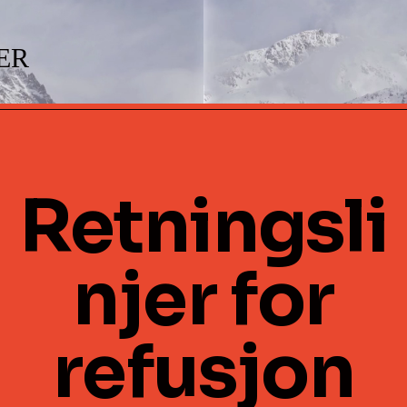
ER
Retningsli
njer for
refusjon