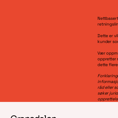
Nettbasert
retningslin
Dette er v
kunder so
Vær oppme
oppretter 
dette fler
Forklaring
informasjo
råd eller 
søker juri
opprettels