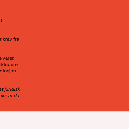
es
r krav fra
 varer,
nkluderer
efusjon.
t juridisk
ler at du