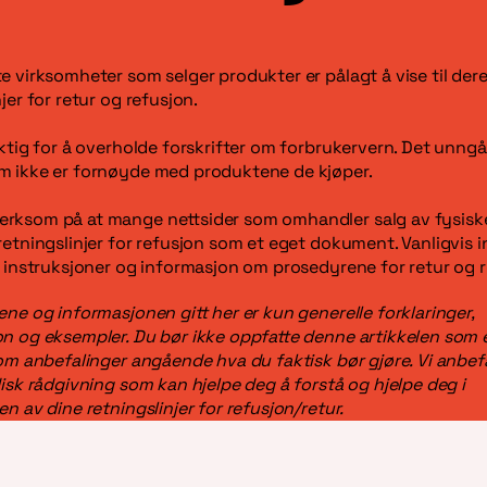
e virksomheter som selger produkter er pålagt å vise til der
jer for retur og refusjon.
iktig for å overholde forskrifter om forbrukervern. Det unngå
m ikke er fornøyde med produktene de kjøper.
rksom på at mange nettsider som omhandler salg av fysiske
retningslinjer for refusjon som et eget dokument. Vanligvis i
e instruksjoner og informasjon om prosedyrene for retur og r
ene og informasjonen gitt her er kun generelle forklaringer,
n og eksempler. Du bør ikke oppfatte denne artikkelen som e
som anbefalinger angående hva du faktisk bør gjøre. Vi anbefa
disk rådgivning som kan hjelpe deg å forstå og hjelpe deg i
en av dine retningslinjer for refusjon/retur.