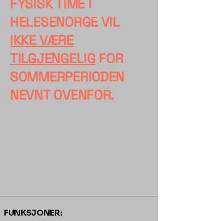
FYSISK TIME I
HELESENORGE VIL
IKKE VÆRE
TILGJENGELIG
FOR
SOMMERPERIODEN
NEVNT OVENFOR.
FUNKSJONER: